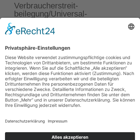
Verbraucher­streit­
beilegung/Universal­
schlichtungs­stelle
Wir sind nicht bereit oder verpflichtet, an
Streitbeilegungsverfahren vor einer
Verbraucherschlichtungsstelle teilzunehmen.
REGIONALE SCHULE CRIVITZ
Regionale Schule Crivitz
Straße der Freundschaft 19A