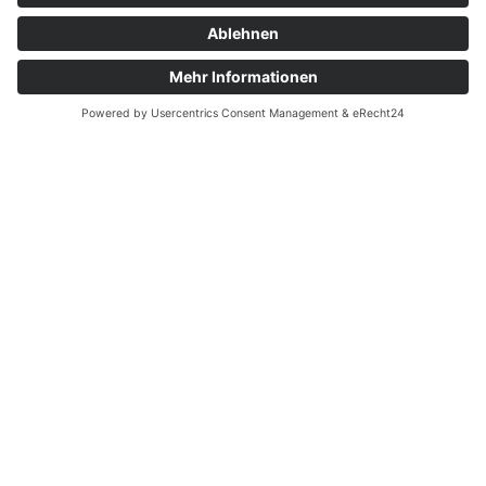
19089 Crivitz
Tel.: 03863 2234930
Mail: sekretariat@regionalschule-crivitz.de
KONTAKTIERE UNS