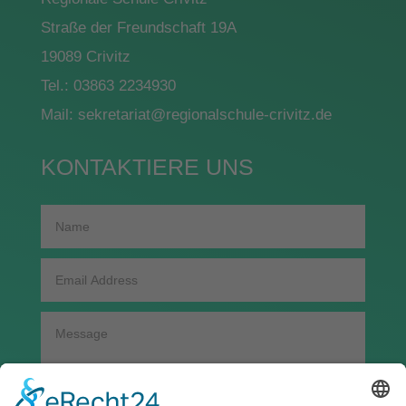
Straße der Freundschaft 19A
19089 Crivitz
Tel.: 03863 2234930
Mail: sekretariat@regionalschule-crivitz.de
KONTAKTIERE UNS