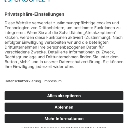
Senden
=
4 + 11
Copyright © 2020 Regionale Schule Crivitz |
Powered by
Porthun & Thiede
IMPRESSUM
|
DATENSCHUTZ